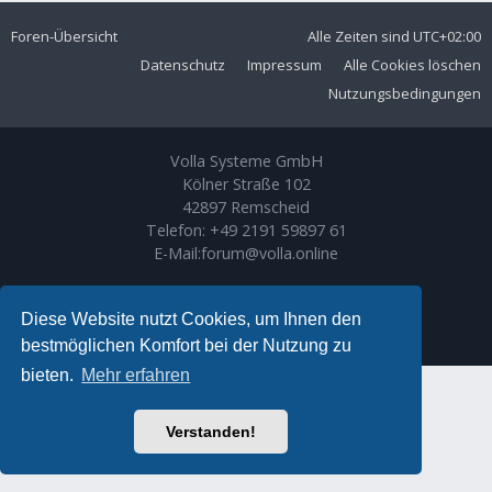
Foren-Übersicht
Alle Zeiten sind
UTC+02:00
Datenschutz
Impressum
Alle Cookies löschen
Nutzungsbedingungen
Volla Systeme GmbH
Kölner Straße 102
42897 Remscheid
Telefon:
+49 2191 59897 61
E-Mail:
forum@volla.online
Powered by
phpBB
® Forum Software © phpBB Limited
Ariki Theme by
Gramziu
Diese Website nutzt Cookies, um Ihnen den
Deutsche Übersetzung durch
phpBB.de
bestmöglichen Komfort bei der Nutzung zu
bieten.
Mehr erfahren
Verstanden!