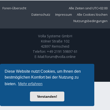
Foren-Übersicht
Alle Zeiten sind
UTC+02:00
Datenschutz
Impressum
Alle Cookies löschen
Nutzungsbedingungen
Volla Systeme GmbH
Kölner Straße 102
42897 Remscheid
Telefon:
+49 2191 59897 61
E-Mail:
forum@volla.online
Powered by
phpBB
® Forum Software © phpBB Limited
Ariki Theme by
Gramziu
Diese Website nutzt Cookies, um Ihnen den
Deutsche Übersetzung durch
phpBB.de
bestmöglichen Komfort bei der Nutzung zu
bieten.
Mehr erfahren
Verstanden!