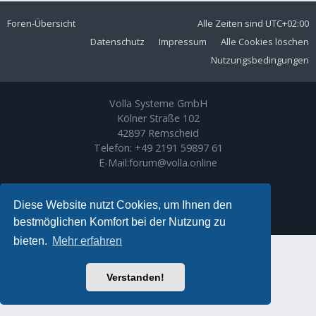
Foren-Übersicht
Alle Zeiten sind
UTC+02:00
Datenschutz
Impressum
Alle Cookies löschen
Nutzungsbedingungen
Volla Systeme GmbH
Kölner Straße 102
42897 Remscheid
Telefon:
+49 2191 59897 61
E-Mail:
forum@volla.online
Powered by
phpBB
® Forum Software © phpBB Limited
Ariki Theme by
Gramziu
Diese Website nutzt Cookies, um Ihnen den
Deutsche Übersetzung durch
phpBB.de
bestmöglichen Komfort bei der Nutzung zu
bieten.
Mehr erfahren
Verstanden!