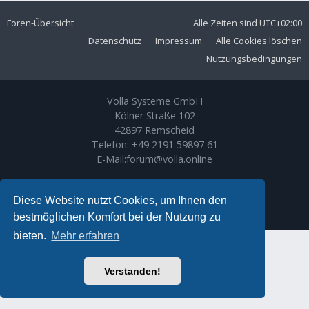
Foren-Übersicht
Alle Zeiten sind
UTC+02:00
Datenschutz
Impressum
Alle Cookies löschen
Nutzungsbedingungen
Volla Systeme GmbH
Kölner Straße 102
42897 Remscheid
Telefon:
+49 2191 59897 61
E-Mail:
forum@volla.online
Powered by
phpBB
® Forum Software © phpBB Limited
Ariki Theme by
Gramziu
Diese Website nutzt Cookies, um Ihnen den
Deutsche Übersetzung durch
phpBB.de
bestmöglichen Komfort bei der Nutzung zu
bieten.
Mehr erfahren
Verstanden!