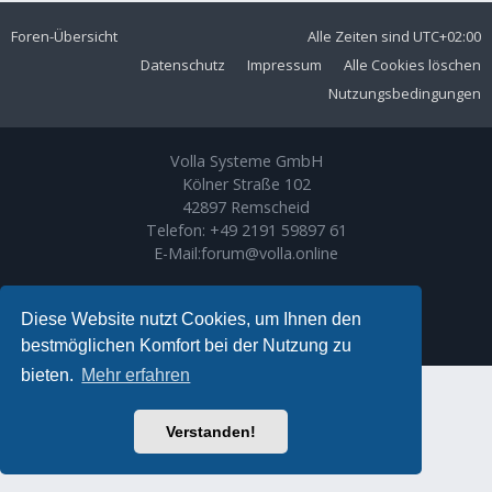
Foren-Übersicht
Alle Zeiten sind
UTC+02:00
Datenschutz
Impressum
Alle Cookies löschen
Nutzungsbedingungen
Volla Systeme GmbH
Kölner Straße 102
42897 Remscheid
Telefon:
+49 2191 59897 61
E-Mail:
forum@volla.online
Powered by
phpBB
® Forum Software © phpBB Limited
Ariki Theme by
Gramziu
Diese Website nutzt Cookies, um Ihnen den
Deutsche Übersetzung durch
phpBB.de
bestmöglichen Komfort bei der Nutzung zu
bieten.
Mehr erfahren
Verstanden!