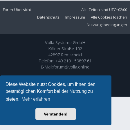
Foren-Übersicht
Alle Zeiten sind
UTC+02:00
Datenschutz
Impressum
Alle Cookies löschen
Nutzungsbedingungen
Volla Systeme GmbH
Kölner Straße 102
42897 Remscheid
Telefon:
+49 2191 59897 61
E-Mail:
forum@volla.online
Powered by
phpBB
® Forum Software © phpBB Limited
Ariki Theme by
Gramziu
Diese Website nutzt Cookies, um Ihnen den
Deutsche Übersetzung durch
phpBB.de
bestmöglichen Komfort bei der Nutzung zu
bieten.
Mehr erfahren
Verstanden!