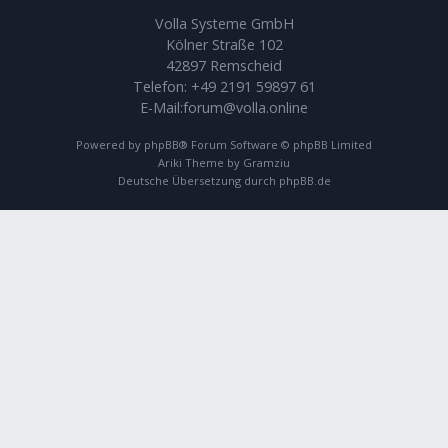
Volla Systeme GmbH
Kölner Straße 102
42897 Remscheid
Telefon:
+49 2191 59897 61
E-Mail:
forum@volla.online
Powered by
phpBB
® Forum Software © phpBB Limited
Ariki Theme by
Gramziu
Deutsche Übersetzung durch
phpBB.de