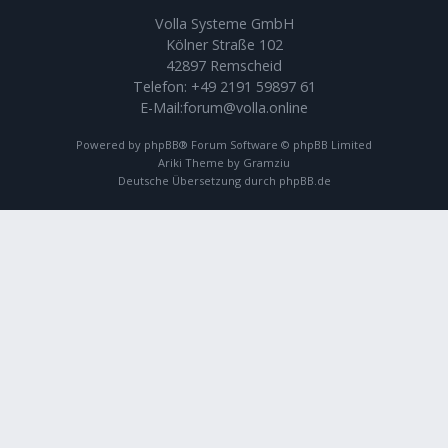
Volla Systeme GmbH
Kölner Straße 102
42897 Remscheid
Telefon:
+49 2191 59897 61
E-Mail:
forum@volla.online
Powered by
phpBB
® Forum Software © phpBB Limited
Ariki Theme by
Gramziu
Deutsche Übersetzung durch
phpBB.de