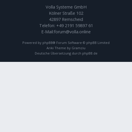
Volla Systeme GmbH
Kölner Straße 102
42897 Remscheid
Telefon:
+49 2191 59897 61
E-Mail:
forum@volla.online
Powered by
phpBB
® Forum Software © phpBB Limited
Ariki Theme by
Gramziu
Deutsche Übersetzung durch
phpBB.de