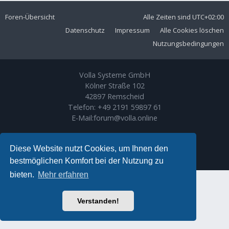
Foren-Übersicht
Alle Zeiten sind
UTC+02:00
Datenschutz
Impressum
Alle Cookies löschen
Nutzungsbedingungen
Volla Systeme GmbH
Kölner Straße 102
42897 Remscheid
Telefon:
+49 2191 59897 61
E-Mail:
forum@volla.online
Powered by
phpBB
® Forum Software © phpBB Limited
Ariki Theme by
Gramziu
Diese Website nutzt Cookies, um Ihnen den
Deutsche Übersetzung durch
phpBB.de
bestmöglichen Komfort bei der Nutzung zu
bieten.
Mehr erfahren
Verstanden!