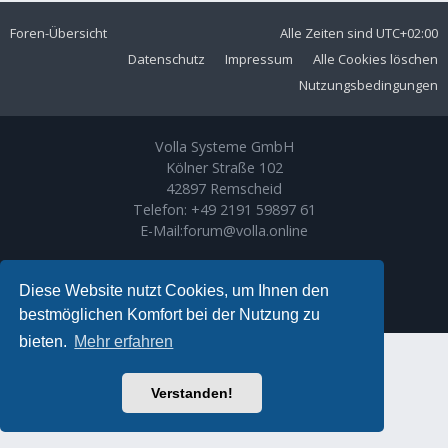
Foren-Übersicht
Alle Zeiten sind
UTC+02:00
Datenschutz
Impressum
Alle Cookies löschen
Nutzungsbedingungen
Volla Systeme GmbH
Kölner Straße 102
42897 Remscheid
Telefon:
+49 2191 59897 61
E-Mail:
forum@volla.online
Powered by
phpBB
® Forum Software © phpBB Limited
Ariki Theme by
Gramziu
Diese Website nutzt Cookies, um Ihnen den
Deutsche Übersetzung durch
phpBB.de
bestmöglichen Komfort bei der Nutzung zu
bieten.
Mehr erfahren
Verstanden!