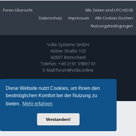
Foren-Übersicht
Alle Zeiten sind
UTC+02:00
Datenschutz
Impressum
Alle Cookies löschen
Nutzungsbedingungen
Volla Systeme GmbH
Kölner Straße 102
42897 Remscheid
Telefon:
+49 2191 59897 61
E-Mail:
forum@volla.online
Powered by
phpBB
® Forum Software © phpBB Limited
Ariki Theme by
Gramziu
Diese Website nutzt Cookies, um Ihnen den
Deutsche Übersetzung durch
phpBB.de
bestmöglichen Komfort bei der Nutzung zu
bieten.
Mehr erfahren
Verstanden!