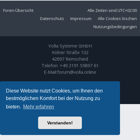
Foren-Übersicht
Alle Zeiten sind
UTC+02:00
Datenschutz
Impressum
Alle Cookies löschen
Nutzungsbedingungen
Volla Systeme GmbH
Kölner Straße 102
42897 Remscheid
Telefon:
+49 2191 59897 61
E-Mail:
forum@volla.online
Powered by
phpBB
® Forum Software © phpBB Limited
Ariki Theme by
Gramziu
Diese Website nutzt Cookies, um Ihnen den
Deutsche Übersetzung durch
phpBB.de
bestmöglichen Komfort bei der Nutzung zu
bieten.
Mehr erfahren
Verstanden!