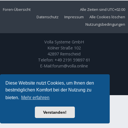
Foren-Übersicht
Alle Zeiten sind
UTC+02:00
Datenschutz
Impressum
Alle Cookies löschen
Nutzungsbedingungen
Volla Systeme GmbH
Kölner Straße 102
42897 Remscheid
Telefon:
+49 2191 59897 61
E-Mail:
forum@volla.online
Powered by
phpBB
® Forum Software © phpBB Limited
Ariki Theme by
Gramziu
Diese Website nutzt Cookies, um Ihnen den
Deutsche Übersetzung durch
phpBB.de
bestmöglichen Komfort bei der Nutzung zu
bieten.
Mehr erfahren
Verstanden!