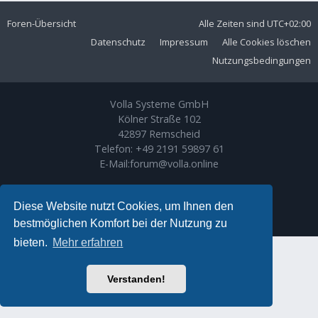
Foren-Übersicht
Alle Zeiten sind
UTC+02:00
Datenschutz
Impressum
Alle Cookies löschen
Nutzungsbedingungen
Volla Systeme GmbH
Kölner Straße 102
42897 Remscheid
Telefon:
+49 2191 59897 61
E-Mail:
forum@volla.online
Powered by
phpBB
® Forum Software © phpBB Limited
Ariki Theme by
Gramziu
Diese Website nutzt Cookies, um Ihnen den
Deutsche Übersetzung durch
phpBB.de
bestmöglichen Komfort bei der Nutzung zu
bieten.
Mehr erfahren
Verstanden!