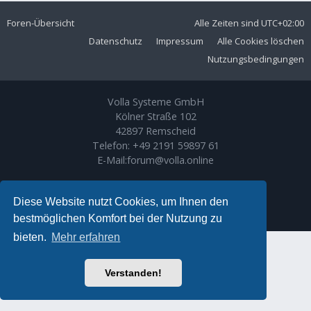
Foren-Übersicht
Alle Zeiten sind
UTC+02:00
Datenschutz
Impressum
Alle Cookies löschen
Nutzungsbedingungen
Volla Systeme GmbH
Kölner Straße 102
42897 Remscheid
Telefon:
+49 2191 59897 61
E-Mail:
forum@volla.online
Powered by
phpBB
® Forum Software © phpBB Limited
Ariki Theme by
Gramziu
Diese Website nutzt Cookies, um Ihnen den
Deutsche Übersetzung durch
phpBB.de
bestmöglichen Komfort bei der Nutzung zu
bieten.
Mehr erfahren
Verstanden!