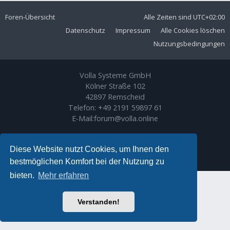
Foren-Übersicht
Alle Zeiten sind
UTC+02:00
Datenschutz
Impressum
Alle Cookies löschen
Nutzungsbedingungen
Volla Systeme GmbH
Kölner Straße 102
42897 Remscheid
Telefon:
+49 2191 59897 61
E-Mail:
forum@volla.online
Powered by
phpBB
® Forum Software © phpBB Limited
Ariki Theme by
Gramziu
Diese Website nutzt Cookies, um Ihnen den
Deutsche Übersetzung durch
phpBB.de
bestmöglichen Komfort bei der Nutzung zu
bieten.
Mehr erfahren
Verstanden!