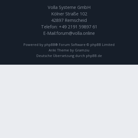
Volla Systeme GmbH
Kölner Straße 102
42897 Remscheid
Telefon:
+49 2191 59897 61
E-Mail:
forum@volla.online
Powered by
phpBB
® Forum Software © phpBB Limited
Ariki Theme by
Gramziu
Deutsche Übersetzung durch
phpBB.de