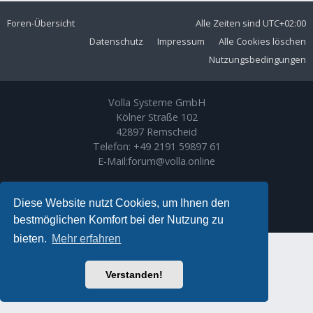
Foren-Übersicht
Alle Zeiten sind
UTC+02:00
Datenschutz
Impressum
Alle Cookies löschen
Nutzungsbedingungen
Volla Systeme GmbH
Kölner Straße 102
42897 Remscheid
Telefon:
+49 2191 59897 61
E-Mail:
forum@volla.online
Powered by
phpBB
® Forum Software © phpBB Limited
Ariki Theme by
Gramziu
Diese Website nutzt Cookies, um Ihnen den
Deutsche Übersetzung durch
phpBB.de
bestmöglichen Komfort bei der Nutzung zu
bieten.
Mehr erfahren
Verstanden!