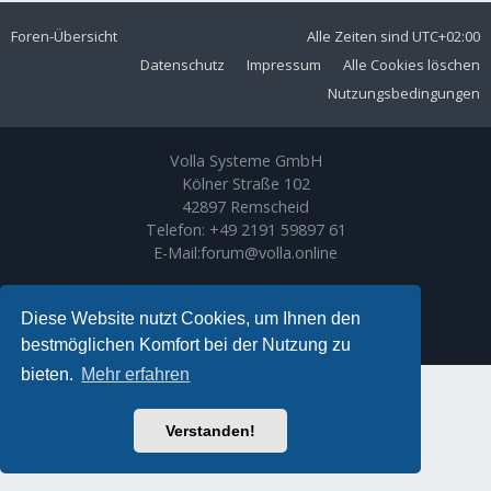
Foren-Übersicht
Alle Zeiten sind
UTC+02:00
Datenschutz
Impressum
Alle Cookies löschen
Nutzungsbedingungen
Volla Systeme GmbH
Kölner Straße 102
42897 Remscheid
Telefon:
+49 2191 59897 61
E-Mail:
forum@volla.online
Powered by
phpBB
® Forum Software © phpBB Limited
Ariki Theme by
Gramziu
Diese Website nutzt Cookies, um Ihnen den
Deutsche Übersetzung durch
phpBB.de
bestmöglichen Komfort bei der Nutzung zu
bieten.
Mehr erfahren
Verstanden!