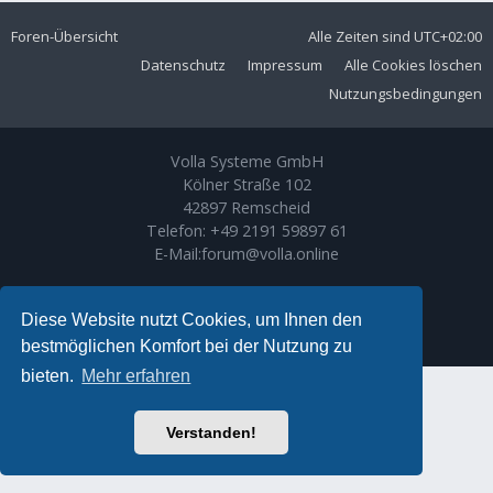
Foren-Übersicht
Alle Zeiten sind
UTC+02:00
Datenschutz
Impressum
Alle Cookies löschen
Nutzungsbedingungen
Volla Systeme GmbH
Kölner Straße 102
42897 Remscheid
Telefon:
+49 2191 59897 61
E-Mail:
forum@volla.online
Powered by
phpBB
® Forum Software © phpBB Limited
Ariki Theme by
Gramziu
Diese Website nutzt Cookies, um Ihnen den
Deutsche Übersetzung durch
phpBB.de
bestmöglichen Komfort bei der Nutzung zu
bieten.
Mehr erfahren
Verstanden!