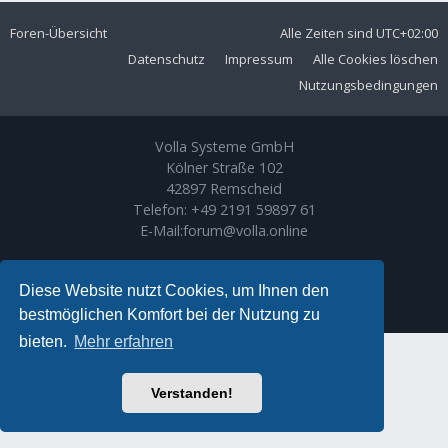
Foren-Übersicht
Alle Zeiten sind
UTC+02:00
Datenschutz
Impressum
Alle Cookies löschen
Nutzungsbedingungen
Volla Systeme GmbH
Kölner Straße 102
42897 Remscheid
Telefon:
+49 2191 59897 61
E-Mail:
forum@volla.online
Powered by
phpBB
® Forum Software © phpBB Limited
Ariki Theme by
Gramziu
Diese Website nutzt Cookies, um Ihnen den
Deutsche Übersetzung durch
phpBB.de
bestmöglichen Komfort bei der Nutzung zu
bieten.
Mehr erfahren
Verstanden!