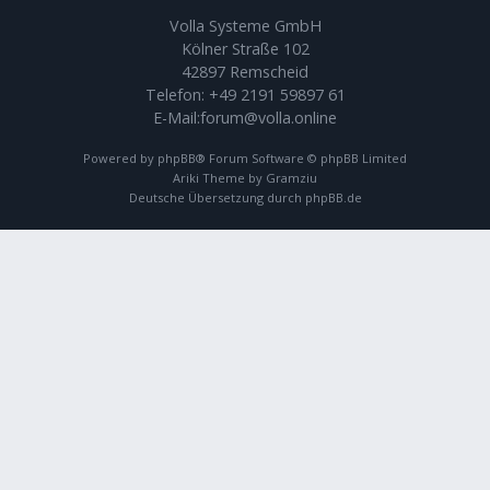
Volla Systeme GmbH
Kölner Straße 102
42897 Remscheid
Telefon:
+49 2191 59897 61
E-Mail:
forum@volla.online
Powered by
phpBB
® Forum Software © phpBB Limited
Ariki Theme by
Gramziu
Deutsche Übersetzung durch
phpBB.de