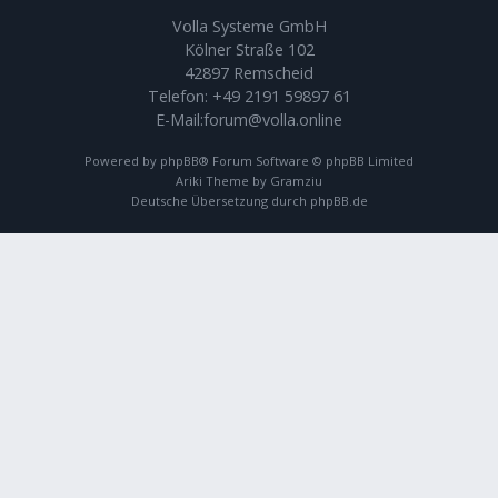
Volla Systeme GmbH
Kölner Straße 102
42897 Remscheid
Telefon:
+49 2191 59897 61
E-Mail:
forum@volla.online
Powered by
phpBB
® Forum Software © phpBB Limited
Ariki Theme by
Gramziu
Deutsche Übersetzung durch
phpBB.de