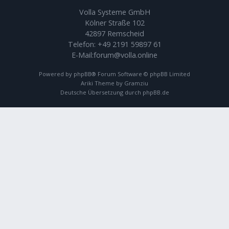
Volla Systeme GmbH
Kölner Straße 102
42897 Remscheid
Telefon:
+49 2191 59897 61
E-Mail:
forum@volla.online
Powered by
phpBB
® Forum Software © phpBB Limited
Ariki Theme by
Gramziu
Deutsche Übersetzung durch
phpBB.de