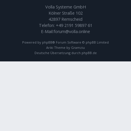
Volla Systeme GmbH
Kölner Straße 102
42897 Remscheid
Telefon:
+49 2191 59897 61
E-Mail:
forum@volla.online
Powered by
phpBB
® Forum Software © phpBB Limited
Ariki Theme by
Gramziu
Deutsche Übersetzung durch
phpBB.de