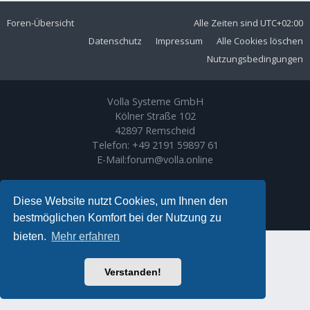
Foren-Übersicht
Alle Zeiten sind
UTC+02:00
Datenschutz
Impressum
Alle Cookies löschen
Nutzungsbedingungen
Volla Systeme GmbH
Kölner Straße 102
42897 Remscheid
Telefon:
+49 2191 59897 61
E-Mail:
forum@volla.online
Powered by
phpBB
® Forum Software © phpBB Limited
Ariki Theme by
Gramziu
Diese Website nutzt Cookies, um Ihnen den
Deutsche Übersetzung durch
phpBB.de
bestmöglichen Komfort bei der Nutzung zu
bieten.
Mehr erfahren
Verstanden!