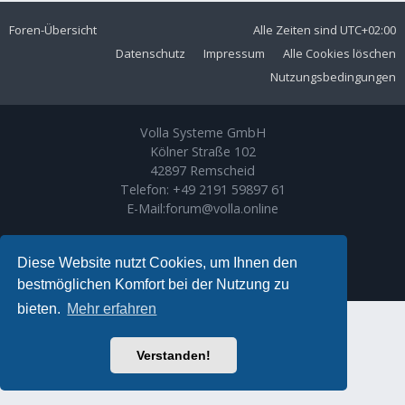
Foren-Übersicht
Alle Zeiten sind
UTC+02:00
Datenschutz
Impressum
Alle Cookies löschen
Nutzungsbedingungen
Volla Systeme GmbH
Kölner Straße 102
42897 Remscheid
Telefon:
+49 2191 59897 61
E-Mail:
forum@volla.online
Powered by
phpBB
® Forum Software © phpBB Limited
Ariki Theme by
Gramziu
Diese Website nutzt Cookies, um Ihnen den
Deutsche Übersetzung durch
phpBB.de
bestmöglichen Komfort bei der Nutzung zu
bieten.
Mehr erfahren
Verstanden!