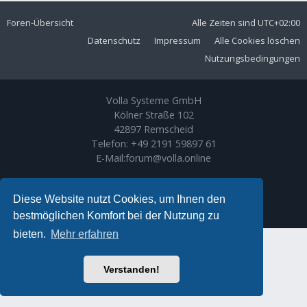
Foren-Übersicht
Alle Zeiten sind
UTC+02:00
Datenschutz
Impressum
Alle Cookies löschen
Nutzungsbedingungen
Volla Systeme GmbH
Kölner Straße 102
42897 Remscheid
Telefon:
+49 2191 59897 61
E-Mail:
forum@volla.online
Powered by
phpBB
® Forum Software © phpBB Limited
Ariki Theme by
Gramziu
Diese Website nutzt Cookies, um Ihnen den
Deutsche Übersetzung durch
phpBB.de
bestmöglichen Komfort bei der Nutzung zu
bieten.
Mehr erfahren
Verstanden!