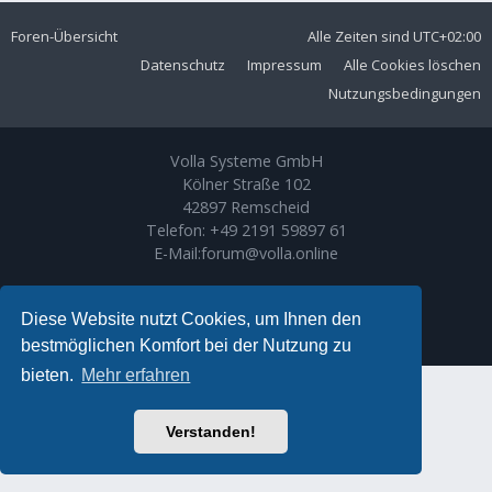
Foren-Übersicht
Alle Zeiten sind
UTC+02:00
Datenschutz
Impressum
Alle Cookies löschen
Nutzungsbedingungen
Volla Systeme GmbH
Kölner Straße 102
42897 Remscheid
Telefon:
+49 2191 59897 61
E-Mail:
forum@volla.online
Powered by
phpBB
® Forum Software © phpBB Limited
Ariki Theme by
Gramziu
Diese Website nutzt Cookies, um Ihnen den
Deutsche Übersetzung durch
phpBB.de
bestmöglichen Komfort bei der Nutzung zu
bieten.
Mehr erfahren
Verstanden!