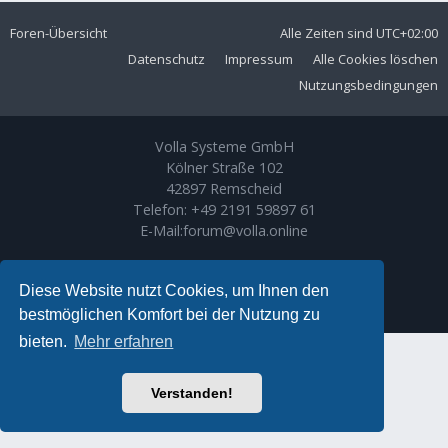
Foren-Übersicht
Alle Zeiten sind
UTC+02:00
Datenschutz
Impressum
Alle Cookies löschen
Nutzungsbedingungen
Volla Systeme GmbH
Kölner Straße 102
42897 Remscheid
Telefon:
+49 2191 59897 61
E-Mail:
forum@volla.online
Powered by
phpBB
® Forum Software © phpBB Limited
Ariki Theme by
Gramziu
Diese Website nutzt Cookies, um Ihnen den
Deutsche Übersetzung durch
phpBB.de
bestmöglichen Komfort bei der Nutzung zu
bieten.
Mehr erfahren
Verstanden!