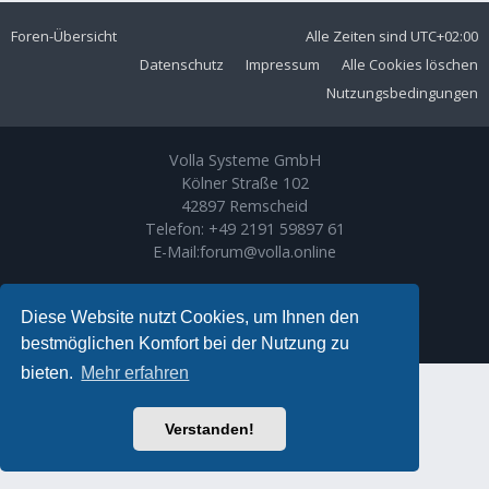
Foren-Übersicht
Alle Zeiten sind
UTC+02:00
Datenschutz
Impressum
Alle Cookies löschen
Nutzungsbedingungen
Volla Systeme GmbH
Kölner Straße 102
42897 Remscheid
Telefon:
+49 2191 59897 61
E-Mail:
forum@volla.online
Powered by
phpBB
® Forum Software © phpBB Limited
Ariki Theme by
Gramziu
Diese Website nutzt Cookies, um Ihnen den
Deutsche Übersetzung durch
phpBB.de
bestmöglichen Komfort bei der Nutzung zu
bieten.
Mehr erfahren
Verstanden!