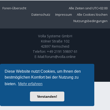
Foren-Übersicht
Alle Zeiten sind
UTC+02:00
Datenschutz
Impressum
Alle Cookies löschen
Nutzungsbedingungen
Volla Systeme GmbH
Kölner Straße 102
42897 Remscheid
Telefon:
+49 2191 59897 61
E-Mail:
forum@volla.online
Powered by
phpBB
® Forum Software © phpBB Limited
Ariki Theme by
Gramziu
Diese Website nutzt Cookies, um Ihnen den
Deutsche Übersetzung durch
phpBB.de
bestmöglichen Komfort bei der Nutzung zu
bieten.
Mehr erfahren
Verstanden!