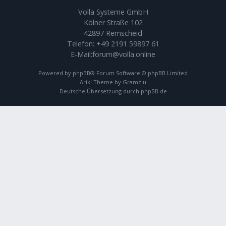
Volla Systeme GmbH
Kölner Straße 102
42897 Remscheid
Telefon:
+49 2191 59897 61
E-Mail:
forum@volla.online
Powered by
phpBB
® Forum Software © phpBB Limited
Ariki Theme by
Gramziu
Deutsche Übersetzung durch
phpBB.de