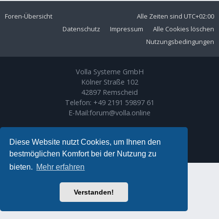
Foren-Übersicht
Alle Zeiten sind
UTC+02:00
Datenschutz
Impressum
Alle Cookies löschen
Nutzungsbedingungen
Volla Systeme GmbH
Kölner Straße 102
42897 Remscheid
Telefon:
+49 2191 59897 61
E-Mail:
forum@volla.online
Powered by
phpBB
® Forum Software © phpBB Limited
Ariki Theme by
Gramziu
Diese Website nutzt Cookies, um Ihnen den
Deutsche Übersetzung durch
phpBB.de
bestmöglichen Komfort bei der Nutzung zu
bieten.
Mehr erfahren
Verstanden!