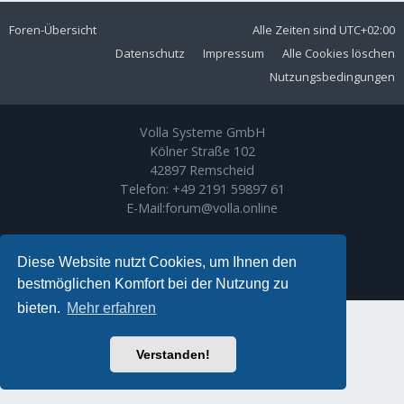
Foren-Übersicht
Alle Zeiten sind
UTC+02:00
Datenschutz
Impressum
Alle Cookies löschen
Nutzungsbedingungen
Volla Systeme GmbH
Kölner Straße 102
42897 Remscheid
Telefon:
+49 2191 59897 61
E-Mail:
forum@volla.online
Powered by
phpBB
® Forum Software © phpBB Limited
Ariki Theme by
Gramziu
Diese Website nutzt Cookies, um Ihnen den
Deutsche Übersetzung durch
phpBB.de
bestmöglichen Komfort bei der Nutzung zu
bieten.
Mehr erfahren
Verstanden!