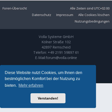
Foren-Übersicht
Alle Zeiten sind
UTC+02:00
Datenschutz
Impressum
Alle Cookies löschen
Nutzungsbedingungen
Volla Systeme GmbH
Kölner Straße 102
42897 Remscheid
Telefon:
+49 2191 59897 61
E-Mail:
forum@volla.online
Powered by
phpBB
® Forum Software © phpBB Limited
Ariki Theme by
Gramziu
Diese Website nutzt Cookies, um Ihnen den
Deutsche Übersetzung durch
phpBB.de
bestmöglichen Komfort bei der Nutzung zu
bieten.
Mehr erfahren
Verstanden!