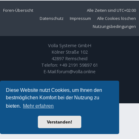
Foren-Übersicht
Alle Zeiten sind
UTC+02:00
Datenschutz
Impressum
Alle Cookies löschen
Nutzungsbedingungen
Volla Systeme GmbH
Kölner Straße 102
42897 Remscheid
Telefon:
+49 2191 59897 61
E-Mail:
forum@volla.online
Powered by
phpBB
® Forum Software © phpBB Limited
Ariki Theme by
Gramziu
Diese Website nutzt Cookies, um Ihnen den
Deutsche Übersetzung durch
phpBB.de
bestmöglichen Komfort bei der Nutzung zu
bieten.
Mehr erfahren
Verstanden!