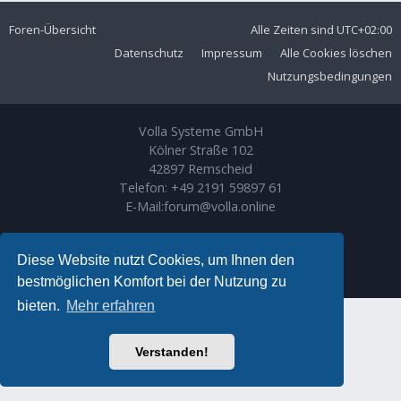
Foren-Übersicht
Alle Zeiten sind
UTC+02:00
Datenschutz
Impressum
Alle Cookies löschen
Nutzungsbedingungen
Volla Systeme GmbH
Kölner Straße 102
42897 Remscheid
Telefon:
+49 2191 59897 61
E-Mail:
forum@volla.online
Powered by
phpBB
® Forum Software © phpBB Limited
Ariki Theme by
Gramziu
Diese Website nutzt Cookies, um Ihnen den
Deutsche Übersetzung durch
phpBB.de
bestmöglichen Komfort bei der Nutzung zu
bieten.
Mehr erfahren
Verstanden!