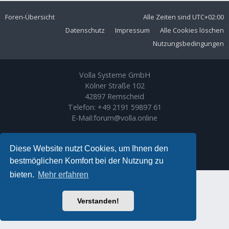
Foren-Übersicht
Alle Zeiten sind
UTC+02:00
Datenschutz
Impressum
Alle Cookies löschen
Nutzungsbedingungen
Volla Systeme GmbH
Kölner Straße 102
42897 Remscheid
Telefon:
+49 2191 59897 61
E-Mail:
forum@volla.online
Powered by
phpBB
® Forum Software © phpBB Limited
Ariki Theme by
Gramziu
Diese Website nutzt Cookies, um Ihnen den
Deutsche Übersetzung durch
phpBB.de
bestmöglichen Komfort bei der Nutzung zu
bieten.
Mehr erfahren
Verstanden!