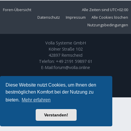
Foren-Übersicht
Alle Zeiten sind
UTC+02:00
Datenschutz
Impressum
Alle Cookies löschen
Nutzungsbedingungen
Volla Systeme GmbH
Kölner Straße 102
42897 Remscheid
Telefon:
+49 2191 59897 61
E-Mail:
forum@volla.online
Powered by
phpBB
® Forum Software © phpBB Limited
Ariki Theme by
Gramziu
Diese Website nutzt Cookies, um Ihnen den
Deutsche Übersetzung durch
phpBB.de
bestmöglichen Komfort bei der Nutzung zu
bieten.
Mehr erfahren
Verstanden!