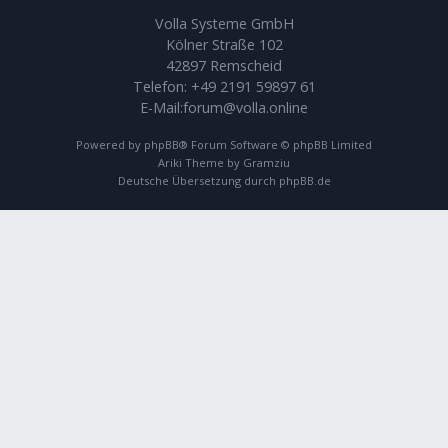
Volla Systeme GmbH
Kölner Straße 102
42897 Remscheid
Telefon:
+49 2191 59897 61
E-Mail:
forum@volla.online
Powered by
phpBB
® Forum Software © phpBB Limited
Ariki Theme by
Gramziu
Deutsche Übersetzung durch
phpBB.de