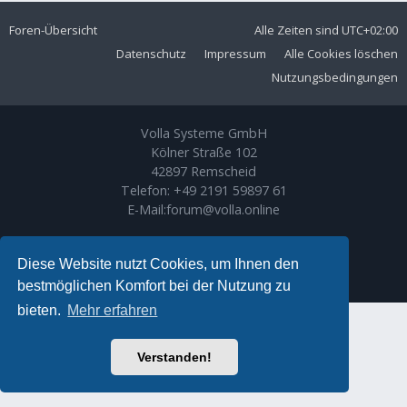
Foren-Übersicht
Alle Zeiten sind
UTC+02:00
Datenschutz
Impressum
Alle Cookies löschen
Nutzungsbedingungen
Volla Systeme GmbH
Kölner Straße 102
42897 Remscheid
Telefon:
+49 2191 59897 61
E-Mail:
forum@volla.online
Powered by
phpBB
® Forum Software © phpBB Limited
Ariki Theme by
Gramziu
Diese Website nutzt Cookies, um Ihnen den
Deutsche Übersetzung durch
phpBB.de
bestmöglichen Komfort bei der Nutzung zu
bieten.
Mehr erfahren
Verstanden!