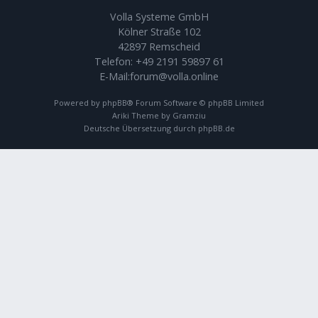
Volla Systeme GmbH
Kölner Straße 102
42897 Remscheid
Telefon:
+49 2191 59897 61
E-Mail:
forum@volla.online
Powered by
phpBB
® Forum Software © phpBB Limited
Ariki Theme by
Gramziu
Deutsche Übersetzung durch
phpBB.de