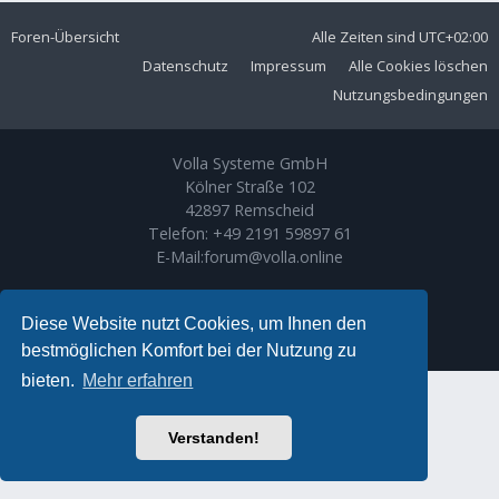
Foren-Übersicht
Alle Zeiten sind
UTC+02:00
Datenschutz
Impressum
Alle Cookies löschen
Nutzungsbedingungen
Volla Systeme GmbH
Kölner Straße 102
42897 Remscheid
Telefon:
+49 2191 59897 61
E-Mail:
forum@volla.online
Powered by
phpBB
® Forum Software © phpBB Limited
Ariki Theme by
Gramziu
Diese Website nutzt Cookies, um Ihnen den
Deutsche Übersetzung durch
phpBB.de
bestmöglichen Komfort bei der Nutzung zu
bieten.
Mehr erfahren
Verstanden!