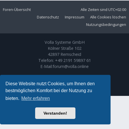
Foren-Übersicht
Alle Zeiten sind
UTC+02:00
Datenschutz
Impressum
Alle Cookies löschen
Nutzungsbedingungen
Volla Systeme GmbH
Kölner Straße 102
42897 Remscheid
Telefon:
+49 2191 59897 61
E-Mail:
forum@volla.online
Powered by
phpBB
® Forum Software © phpBB Limited
Ariki Theme by
Gramziu
Diese Website nutzt Cookies, um Ihnen den
Deutsche Übersetzung durch
phpBB.de
bestmöglichen Komfort bei der Nutzung zu
bieten.
Mehr erfahren
Verstanden!