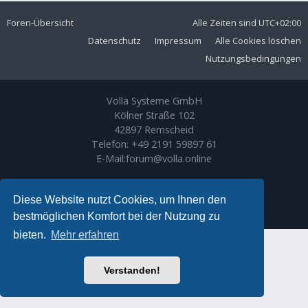
Foren-Übersicht
Alle Zeiten sind
UTC+02:00
Datenschutz
Impressum
Alle Cookies löschen
Nutzungsbedingungen
Volla Systeme GmbH
Kölner Straße 102
42897 Remscheid
Telefon:
+49 2191 59897 61
E-Mail:
forum@volla.online
Powered by
phpBB
® Forum Software © phpBB Limited
Ariki Theme by
Gramziu
Diese Website nutzt Cookies, um Ihnen den
Deutsche Übersetzung durch
phpBB.de
bestmöglichen Komfort bei der Nutzung zu
bieten.
Mehr erfahren
Verstanden!