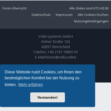
Foren-Übersicht
Alle Zeiten sind
UTC+02:00
Datenschutz
Impressum
Alle Cookies löschen
Nutzungsbedingungen
Volla Systeme GmbH
Kölner Straße 102
42897 Remscheid
Telefon:
+49 2191 59897 61
E-Mail:
forum@volla.online
Powered by
phpBB
® Forum Software © phpBB Limited
Ariki Theme by
Gramziu
Diese Website nutzt Cookies, um Ihnen den
Deutsche Übersetzung durch
phpBB.de
bestmöglichen Komfort bei der Nutzung zu
bieten.
Mehr erfahren
Verstanden!