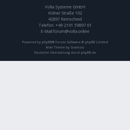
Volla Systeme GmbH
Kölner Straße 102
42897 Remscheid
Telefon:
+49 2191 59897 61
E-Mail:
forum@volla.online
Powered by
phpBB
® Forum Software © phpBB Limited
Ariki Theme by
Gramziu
Deutsche Übersetzung durch
phpBB.de