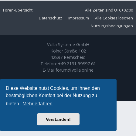
Foren-Übersicht
Alle Zeiten sind
UTC+02:00
Datenschutz
Impressum
Alle Cookies löschen
Nutzungsbedingungen
Volla Systeme GmbH
Kölner Straße 102
42897 Remscheid
Telefon:
+49 2191 59897 61
E-Mail:
forum@volla.online
Powered by
phpBB
® Forum Software © phpBB Limited
Ariki Theme by
Gramziu
Diese Website nutzt Cookies, um Ihnen den
Deutsche Übersetzung durch
phpBB.de
bestmöglichen Komfort bei der Nutzung zu
bieten.
Mehr erfahren
Verstanden!